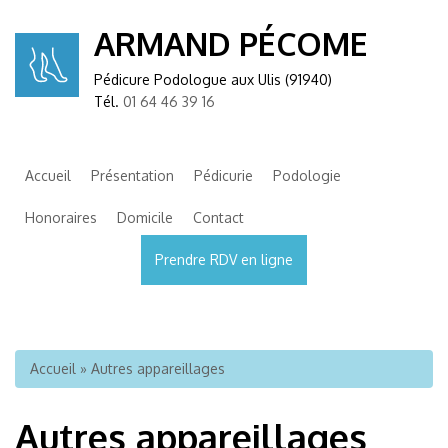
ARMAND PÉCOME
Pédicure Podologue aux Ulis (91940)
Tél.
01 64 46 39 16
Accueil
Présentation
Pédicurie
Podologie
Honoraires
Domicile
Contact
Prendre RDV en ligne
Vous êtes ici
Accueil
» Autres appareillages
Autres appareillages